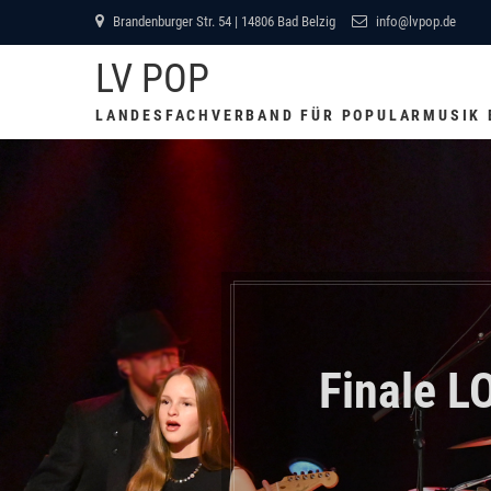
Skip
Brandenburger Str. 54 | 14806 Bad Belzig
info@lvpop.de
to
LV POP
content
LANDESFACHVERBAND FÜR POPULARMUSIK
Finale 