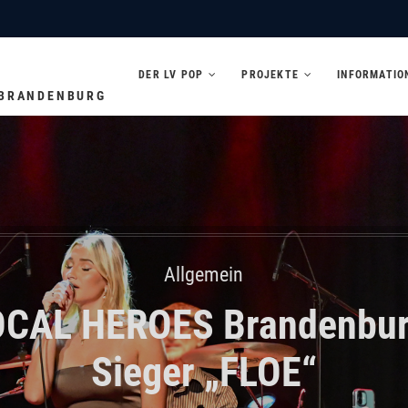
DER LV POP
PROJEKTE
INFORMATIO
 BRANDENBURG
Allgemein
LOCAL HEROES Brandenbur
Sieger „FLOE“